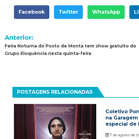
Facebook
Twitter
WhatsApp
L
Navegação
Anterior:
de
Feira Noturna do Posto de Monta tem show gratuito do
Grupo Eloquência nesta quinta-feira
Post
POSTAGENS RELACIONADAS
Coletivo Pon
na Garagem r
especial de 
7 de agosto de 