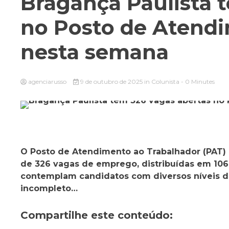
Bragança Paulista 
no Posto de Atendi
nesta semana
agenciarusso
9 de outubro de 2025
in
Colunista
- 0 Minutes
O Posto de Atendimento ao Trabalhador (PAT) 
de 326 vagas de emprego, distribuídas em 106
contemplam candidatos com diversos níveis d
incompleto…
Compartilhe este conteúdo: