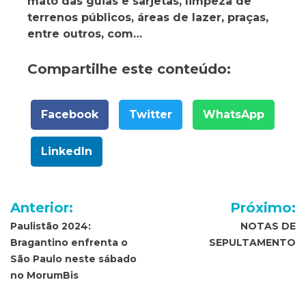
mato das guias e sarjetas, limpeza de
terrenos públicos, áreas de lazer, praças,
entre outros, com…
Compartilhe este conteúdo:
Facebook
Twitter
WhatsApp
LinkedIn
Navegação
Anterior:
Próximo:
de
Paulistão 2024:
NOTAS DE
Bragantino enfrenta o
SEPULTAMENTO
Post
São Paulo neste sábado
no MorumBis