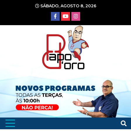
Ir
SÁBADO, AGOSTO 8, 2026
para
o
conteúdo
Portal de Notícias