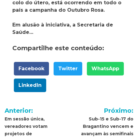
colo do útero, está ocorrendo em todo o
país a campanha do Outubro Rosa.
Em alusão à iniciativa, a Secretaria de
Saúde…
Compartilhe este conteúdo:
Facebook
Twitter
WhatsApp
LinkedIn
Navegação
Anterior:
Próximo:
de
Em sessão única,
Sub-15 e Sub-17 do
vereadores votam
Bragantino vencem e
Post
projetos de
avançam às semifinais