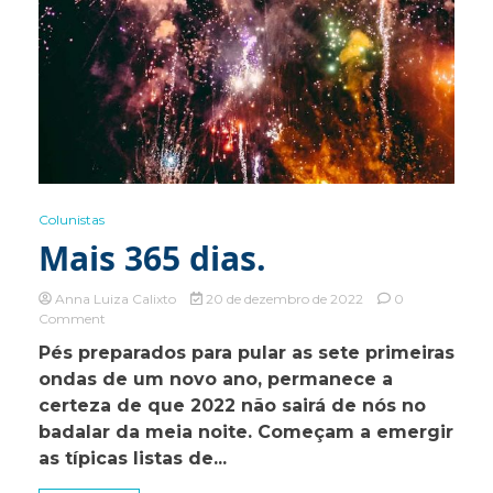
Colunistas
Mais 365 dias.
Anna Luiza Calixto
20 de dezembro de 2022
0
on
Comment
Mais
Pés preparados para pular as sete primeiras
365
ondas de um novo ano, permanece a
dias.
certeza de que 2022 não sairá de nós no
badalar da meia noite. Começam a emergir
as típicas listas de...