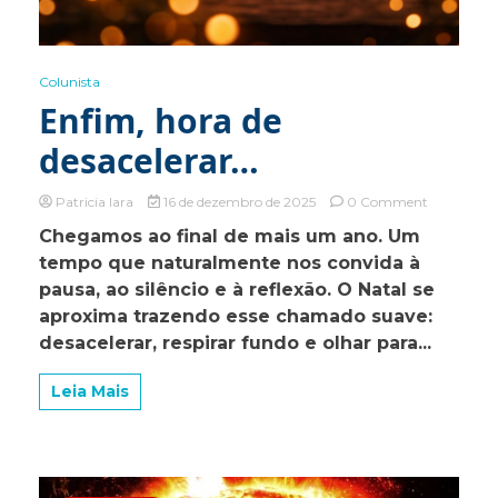
Colunista
Enfim, hora de
desacelerar…
on
Patricia Iara
16 de dezembro de 2025
0 Comment
Enfim,
Chegamos ao final de mais um ano. Um
hora
tempo que naturalmente nos convida à
de
desacelera
pausa, ao silêncio e à reflexão. O Natal se
aproxima trazendo esse chamado suave:
desacelerar, respirar fundo e olhar para...
Leia Mais