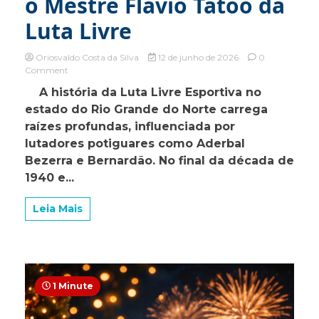
o Mestre Flávio Tatoo da
Luta Livre
Oriosvaldo Costa da Silva
12 de junho de 2026
0
on
Comment
Entrevista
A história da Luta Livre Esportiva no
exclusiva
estado do Rio Grande do Norte carrega
com
o
raízes profundas, influenciada por
Mestre
lutadores potiguares como Aderbal
Flávio
Bezerra e Bernardão. No final da década de
Tatoo
da
1940 e...
Luta
Livre
Leia Mais
1 Minute