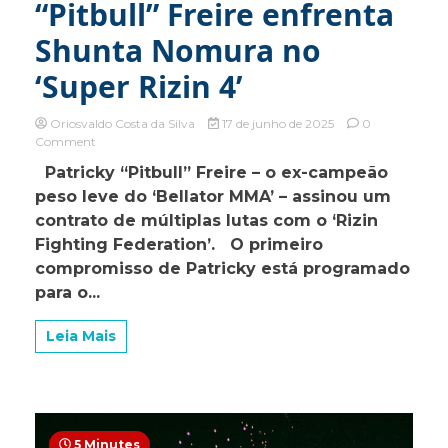
“Pitbull” Freire enfrenta
Shunta Nomura no
‘Super Rizin 4’
Oriosvaldo Costa da Silva
17 de junho de 2025
0
on
Comment
Potiguar
Patricky “Pitbull” Freire – o ex-campeão
Patricky
peso leve do ‘Bellator MMA’ – assinou um
“Pitbull”
Freire
contrato de múltiplas lutas com o ‘Rizin
enfrenta
Fighting Federation’. O primeiro
Shunta
compromisso de Patricky está programado
Nomura
no
para o...
‘Super
Rizin
Leia Mais
4’
5 Minutes