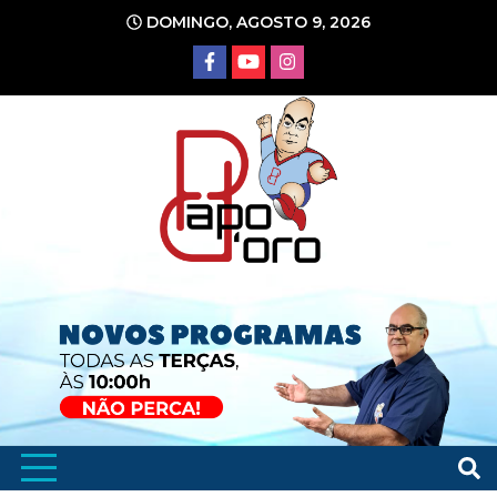
Ir
DOMINGO, AGOSTO 9, 2026
para
o
conteúdo
Portal de Notícias