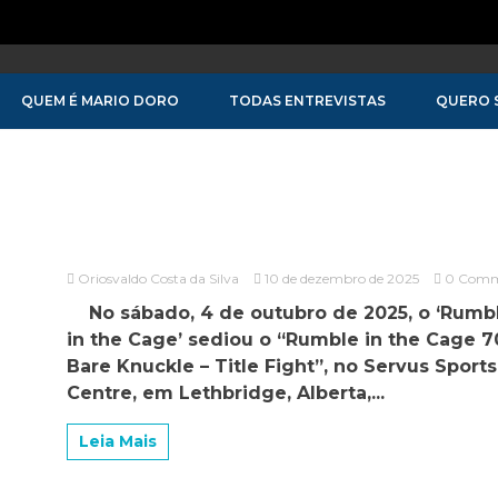
QUEM É MARIO DORO
TODAS ENTREVISTAS
QUERO 
Oriosvaldo Costa da Silva
10 de dezembro de 2025
0 Com
on
No sábado, 4 de outubro de 2025, o ‘Rumb
Lee
Mein
in the Cage’ sediou o “Rumble in the Cage 70
(
Bare Knuckle – Title Fight”, no Servus Sports
58
Centre, em Lethbridge, Alberta,...
anos
)
volta
Leia Mais
a
lutar