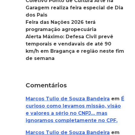
Coletivo Ponto de Cultura Arte na
Garagem realiza feira especial de Dia
dos Pais
Feira das Nações 2026 terá
programação agropecuária
Alerta Máximo: Defesa Civil prevê
temporais e vendavais de até 90
km/h em Bragança e região neste fim
de semana
Comentários
Marcos Tulio de Souza Bandeira
em
É
curioso como levamos missão, visão
e valores a sério no CNPJ… mas
ignoramos completamente no CPF.
Marcos Tulio de Souza Bandeira
em