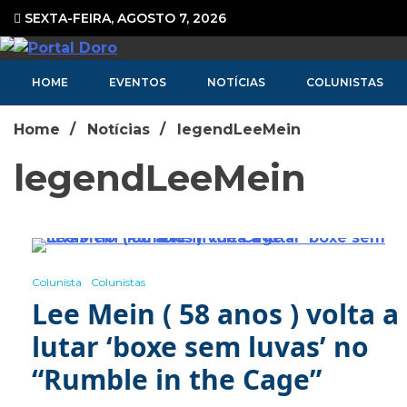
Ir
SEXTA-FEIRA, AGOSTO 7, 2026
para
o
Portal de Notícias
conteúdo
HOME
EVENTOS
NOTÍCIAS
COLUNISTAS
Home
Notícias
legendLeeMein
legendLeeMein
5 Minutes
Colunista
Colunistas
Lee Mein ( 58 anos ) volta a
lutar ‘boxe sem luvas’ no
“Rumble in the Cage”