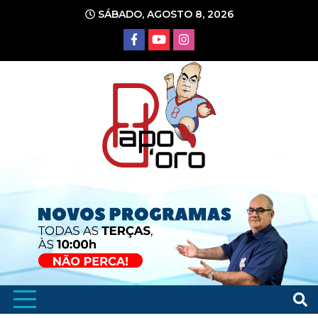
Ir
SÁBADO, AGOSTO 8, 2026
para
o
conteúdo
Portal de Notícias