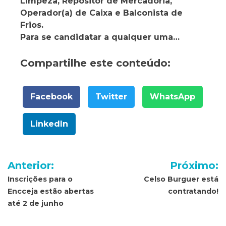
Limpeza, Repositor de Mercadoria,
Operador(a) de Caixa e Balconista de
Frios.
Para se candidatar a qualquer uma…
Compartilhe este conteúdo:
Facebook
Twitter
WhatsApp
LinkedIn
Navegação
Anterior:
Próximo:
de
Inscrições para o
Celso Burguer está
Encceja estão abertas
contratando!
Post
até 2 de junho