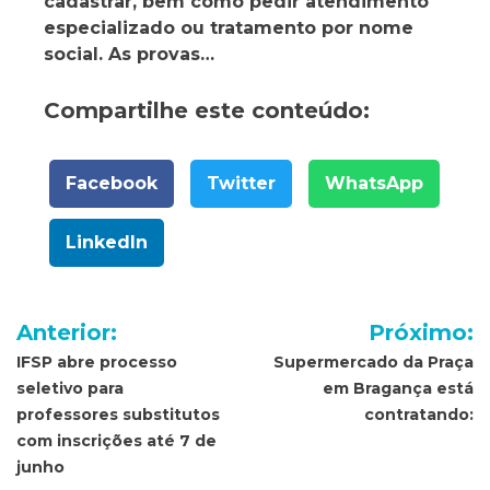
cadastrar, bem como pedir atendimento
especializado ou tratamento por nome
social. As provas…
Compartilhe este conteúdo:
Facebook
Twitter
WhatsApp
LinkedIn
Navegação
Anterior:
Próximo:
de
IFSP abre processo
Supermercado da Praça
seletivo para
em Bragança está
Post
professores substitutos
contratando:
com inscrições até 7 de
junho