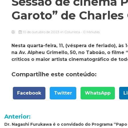
Sessão de cinema P
Garoto” de Charles
10 de outubro de 2023
in
Colunista
- 0 Minutes
Nesta quarta-feira, 11, (véspera de feriado), às
na Av. Alpheu Grimello, 50, no Taboão, o filme
críticos o maior artista cinematográfico de to
Compartilhe este conteúdo:
Facebook
Twitter
WhatsApp
L
Navegação
Anterior:
de
Dr. Nagashi Furukawa é o convidado do Programa “Papo