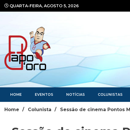
Ir
QUARTA-FEIRA, AGOSTO 5, 2026
para
o
conteúdo
Portal de Notícias
HOME
EVENTOS
NOTÍCIAS
COLUNISTAS
Home
Colunista
Sessão de cinema Pontos MI