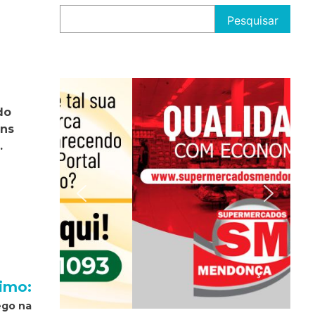
Pesquisar
do
uns
…
imo:
ego na