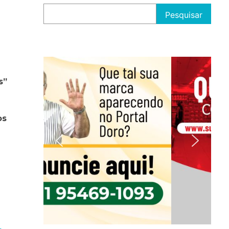
Pesquisar
s”
os