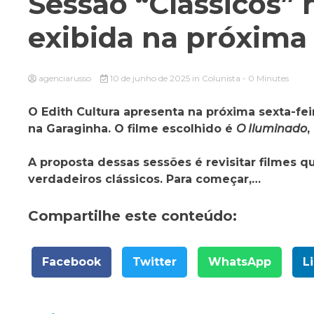
Sessão “Clássicos” 
exibida na próxima 
agenciarusso
10 de junho de 2025
in
Colunista
- 0 Minutes
O Edith Cultura apresenta na próxima sexta-fei
na Garaginha. O filme escolhido é
O Iluminado
,
A proposta dessas sessões é revisitar filmes 
verdadeiros clássicos. Para começar,…
Compartilhe este conteúdo:
Facebook
Twitter
WhatsApp
L
Navegação