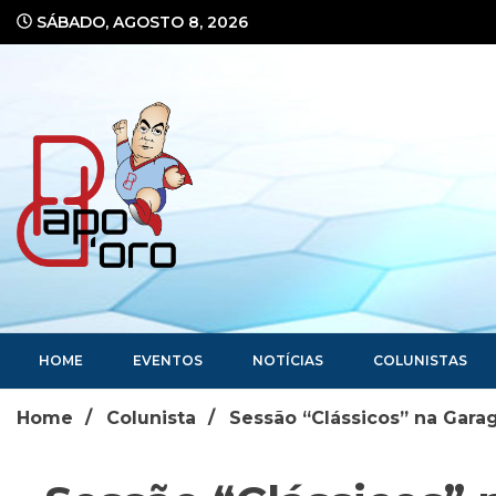
Ir
SÁBADO, AGOSTO 8, 2026
para
o
conteúdo
Portal de Notícias
HOME
EVENTOS
NOTÍCIAS
COLUNISTAS
Home
Colunista
Sessão “Clássicos” na Garag