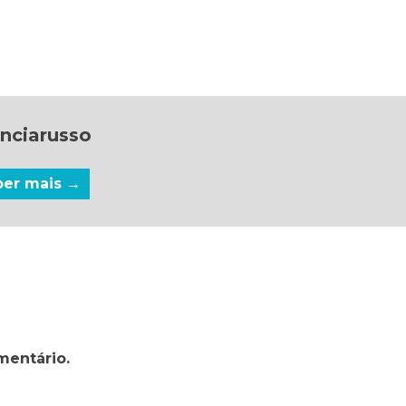
nciarusso
ber mais →
mentário.