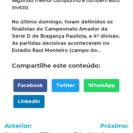
segunda melhor campanha e também está
invicta
No último domingo, foram definidos os
finalistas do Campeonato Amador da
Série D de Bragança Paulista, a 4
ª
divisão.
As partidas decisivas aconteceram no
Estádio Raul Monteiro (campo do…
Compartilhe este conteúdo:
Facebook
Twitter
WhatsApp
LinkedIn
Navegação
Anterior:
Próximo: