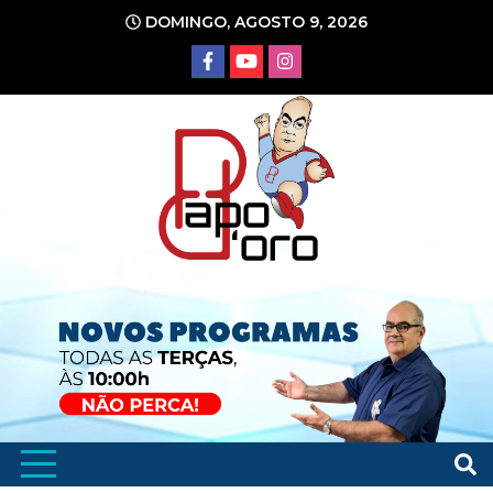
Ir
DOMINGO, AGOSTO 9, 2026
para
o
conteúdo
Portal de Notícias