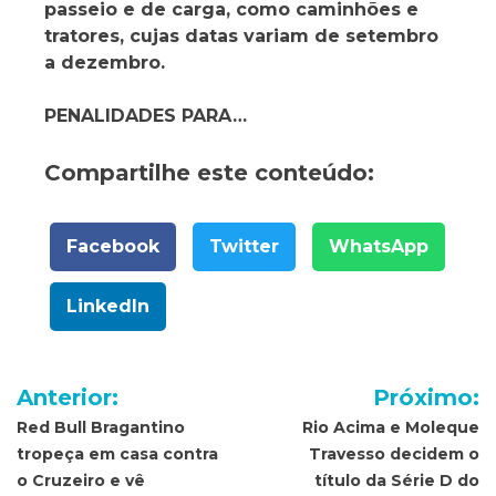
passeio e de carga, como caminhões e
tratores, cujas datas variam de setembro
a dezembro.
PENALIDADES PARA…
Compartilhe este conteúdo:
Facebook
Twitter
WhatsApp
LinkedIn
Navegação
Anterior:
Próximo:
de
Red Bull Bragantino
Rio Acima e Moleque
tropeça em casa contra
Travesso decidem o
Post
o Cruzeiro e vê
título da Série D do