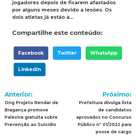
jogadores depois de ficarem afastados
por alguns meses devido a lesões. Os
dois atletas já estão à…
Compartilhe este conteúdo:
Facebook
Twitter
WhatsApp
LinkedIn
Navegação
Anterior:
Próximo:
de
Ong Projeto Rendar de
Prefeitura divulga lista
Bragança promove
de candidatos
Post
Palestra gratuita sobre
aprovados no Concurso
Prevenção ao Suicídio
Público nº 01/2022 para
posse de cargo