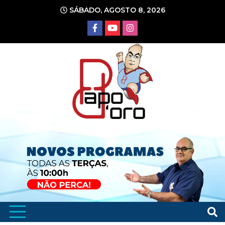
Ir
SÁBADO, AGOSTO 8, 2026
para
o
conteúdo
Portal de Notícias