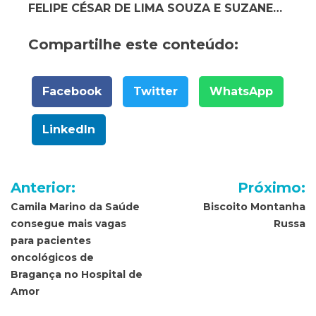
FELIPE CÉSAR DE LIMA SOUZA E SUZANE…
Compartilhe este conteúdo:
Facebook
Twitter
WhatsApp
LinkedIn
Navegação
Anterior:
Próximo:
de
Camila Marino da Saúde
Biscoito Montanha
consegue mais vagas
Russa
Post
para pacientes
oncológicos de
Bragança no Hospital de
Amor