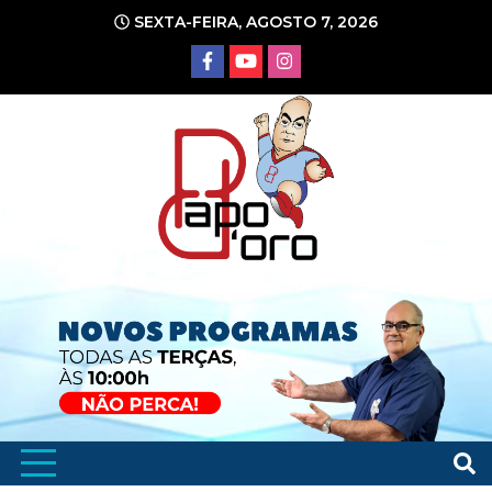
Ir
SEXTA-FEIRA, AGOSTO 7, 2026
para
o
conteúdo
Portal de Notícias