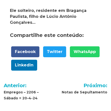
Ele solteiro, residente em Bragança
Paulista, filho de Lúcio Antônio
Gonçalves…
Compartilhe este conteúdo:
Facebook
Twitter
WhatsApp
LinkedIn
Navegação
Anterior:
Próximo:
de
Empregos – 2206 –
Notas de Sepultamento
Sábado = 20-4-24
Post