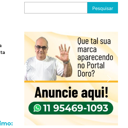
Pesquisar
a
sta
imo: