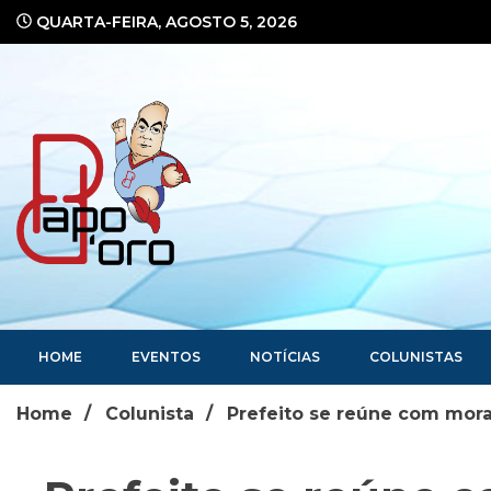
Ir
QUARTA-FEIRA, AGOSTO 5, 2026
para
o
conteúdo
Portal de Notícias
HOME
EVENTOS
NOTÍCIAS
COLUNISTAS
Home
Colunista
Prefeito se reúne com mora