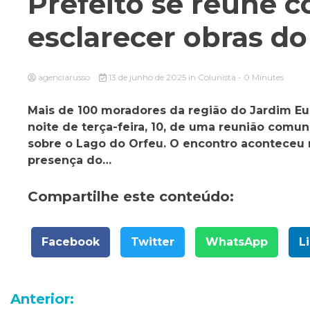
Prefeito se reúne 
esclarecer obras d
agenciarusso
13 de junho de 2025
in
Colunista
- 0 Minutes
Mais de 100 moradores da região do Jardim Eur
noite de terça-feira, 10, de uma reunião comun
sobre o Lago do Orfeu. O encontro aconteceu 
presença do…
Compartilhe este conteúdo:
Facebook
Twitter
WhatsApp
L
Navegação
Anterior: