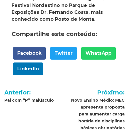
Festival Nordestino no Parque de
Exposições Dr. Fernando Costa, mais
conhecido como Posto de Monta.
Compartilhe este conteúdo:
Facebook
Twitter
WhatsApp
LinkedIn
Navegação
Anterior:
Próximo:
de
Pai com “P” maiúsculo
Novo Ensino Médio: MEC
apresenta proposta
Post
para aumentar carga
horária de disciplinas
básicas obrigatórias