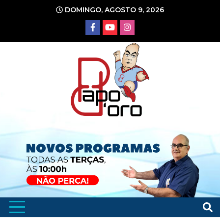
Ir
DOMINGO, AGOSTO 9, 2026
para
o
conteúdo
Portal de Notícias