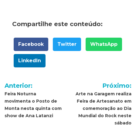
Compartilhe este conteúdo:
Facebook
Twitter
WhatsApp
LinkedIn
Navegação
Anterior:
Próximo:
de
Feira Noturna
Arte na Garagem realiza
movimenta o Posto de
Feira de Artesanato em
Post
Monta nesta quinta com
comemoração ao Dia
show de Ana Latanzi
Mundial do Rock neste
sábado