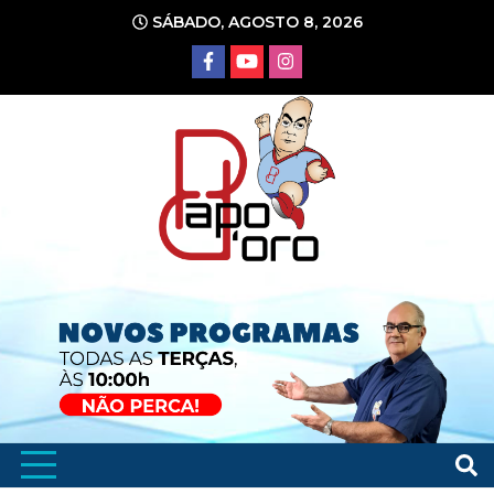
Ir
SÁBADO, AGOSTO 8, 2026
para
o
conteúdo
Portal de Notícias