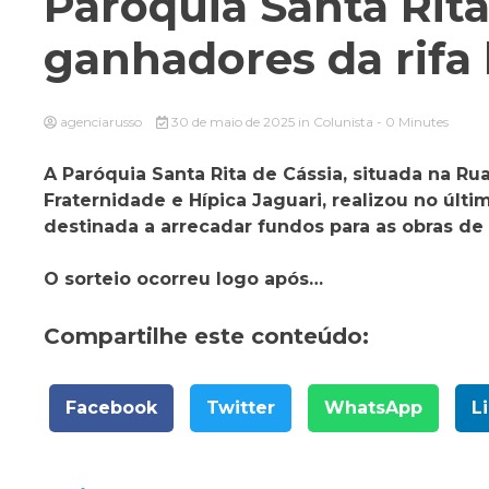
Paróquia Santa Rita
ganhadores da rifa
agenciarusso
30 de maio de 2025
in
Colunista
- 0 Minutes
A Paróquia Santa Rita de Cássia, situada na Rua
Fraternidade e Hípica Jaguari, realizou no últi
destinada a arrecadar fundos para as obras de 
O sorteio ocorreu logo após…
Compartilhe este conteúdo:
Facebook
Twitter
WhatsApp
L
Navegação