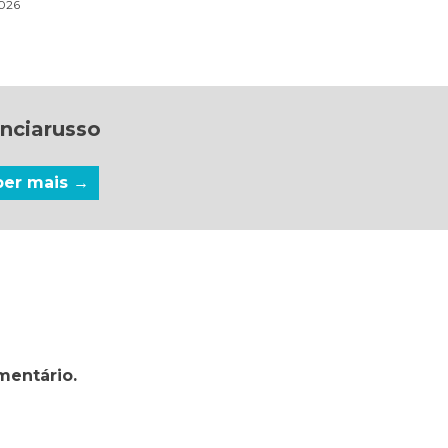
2026
nciarusso
ber mais →
mentário.