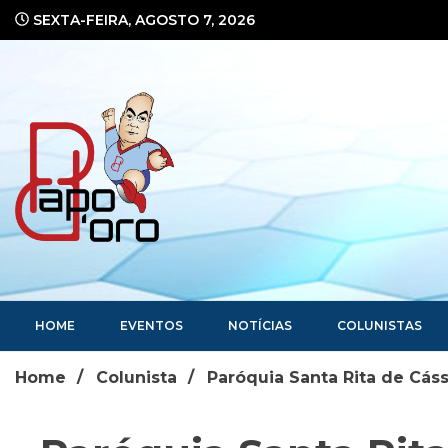
Ir
SEXTA-FEIRA, AGOSTO 7, 2026
para
o
conteúdo
Portal de Notícias
HOME
EVENTOS
NOTÍCIAS
COLUNISTAS
Home
Colunista
Paróquia Santa Rita de Cás