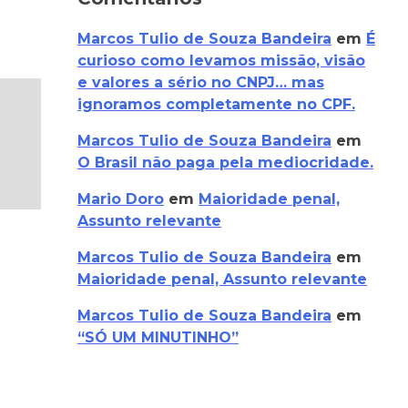
Marcos Tulio de Souza Bandeira
em
É
curioso como levamos missão, visão
e valores a sério no CNPJ… mas
ignoramos completamente no CPF.
Marcos Tulio de Souza Bandeira
em
O Brasil não paga pela mediocridade.
Mario Doro
em
Maioridade penal,
Assunto relevante
Marcos Tulio de Souza Bandeira
em
Maioridade penal, Assunto relevante
Marcos Tulio de Souza Bandeira
em
“SÓ UM MINUTINHO”