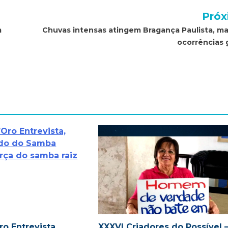
Próx
m
Chuvas intensas atingem Bragança Paulista, m
ocorrências 
o Entrevista,
XXXVI Criadores do Possível 