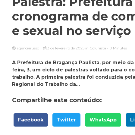
Palestra: Prefeitur
cronograma de com
e sexual no serviço
agenciarusso
3 de fevereiro de 2025
in
Colunista
- 0 Minutes
A Prefeitura de Bragança Paulista, por meio da
feira, 3, um ciclo de palestras voltado para o
trabalho. A primeira palestra foi conduzida pel
Regional do Trabalho da…
Compartilhe este conteúdo:
Facebook
Twitter
WhatsApp
L