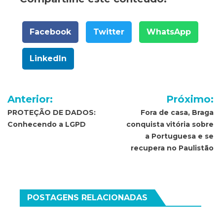
Facebook
Twitter
WhatsApp
LinkedIn
Navegação
Anterior:
Próximo:
de
PROTEÇÃO DE DADOS:
Fora de casa, Braga
Conhecendo a LGPD
conquista vitória sobre
Post
a Portuguesa e se
recupera no Paulistão
POSTAGENS RELACIONADAS