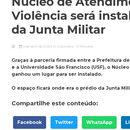
Núcleo de Atendime
Violência será inst
da Junta Militar
5 de abril de 2024
in
Colunista
- 0 Minutes
Graças à parceria firmada entre a Prefeitura de
e a Universidade São Francisco (USF), o Núcle
ganhou um lugar para ser instalado.
O espaço ficará onde era o prédio da Junta Mil
Compartilhe este conteúdo:
Facebook
Twitter
WhatsApp
L