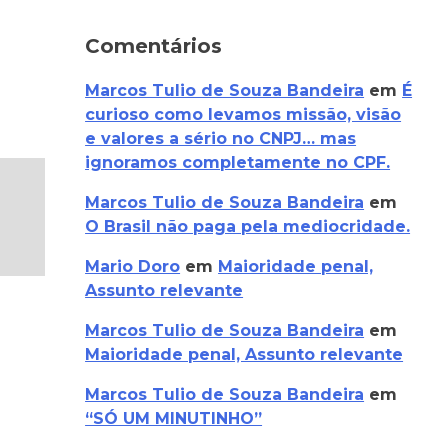
Comentários
Marcos Tulio de Souza Bandeira
em
É
curioso como levamos missão, visão
e valores a sério no CNPJ… mas
ignoramos completamente no CPF.
Marcos Tulio de Souza Bandeira
em
O Brasil não paga pela mediocridade.
Mario Doro
em
Maioridade penal,
Assunto relevante
Marcos Tulio de Souza Bandeira
em
Maioridade penal, Assunto relevante
Marcos Tulio de Souza Bandeira
em
“SÓ UM MINUTINHO”