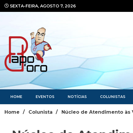
Ir
SEXTA-FEIRA, AGOSTO 7, 2026
para
o
conteúdo
Portal de Notícias
HOME
EVENTOS
NOTÍCIAS
COLUNISTAS
Home
Colunista
Núcleo de Atendimento às Ví