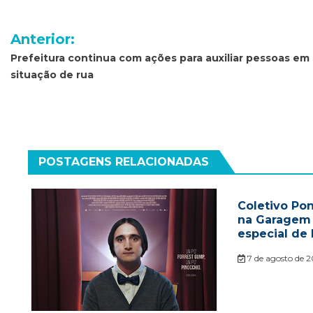
Navegação
Anterior:
de
Prefeitura continua com ações para auxiliar pessoas em
situação de rua
Post
POSTAGENS RELACIONADAS
Coletivo Pon
na Garagem r
especial de 
7 de agosto de 