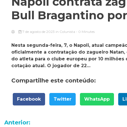
Napoli contrata za
Bull Bragantino por
7 de agosto de 2023
in
Colunista
- 0 Minutes
Nesta segunda-feira, 7, o Napoli, atual campe
oficialmente a contratação do zagueiro Natan,
do atleta para o clube europeu por 10 milhões
cotação atual. O jogador de 22…
Compartilhe este conteúdo:
Facebook
Twitter
WhatsApp
L
Navegação
Anterior: