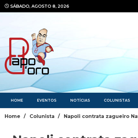
Ir
SÁBADO, AGOSTO 8, 2026
para
o
conteúdo
Portal de Notícias
HOME
EVENTOS
NOTÍCIAS
COLUNISTAS
Home
Colunista
Napoli contrata zagueiro Na