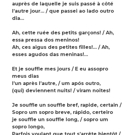
auprès de laquelle je suis passé à côté
l’autre jour… / que passei ao lado outro
dia…
Ah, cette ruée des petits garçons! / Ah,
essa pressa dos meninos!
Ah, ces aigus des petites filles!… / Ah,
esses agudos das meninas!…
Et je souffle mes jours / E eu assopro
meus dias
l’un après l’autre, / um após outro,
(qui) deviennent nuits! / viram noites!
Je souffle un souffle bref, rapide, certain /
Sopro um sopro breve, rápido, certeiro
je souffle un souffle long, / sopro um
sopro longo,
Parfois voulant que tout s’arrête bientôt /