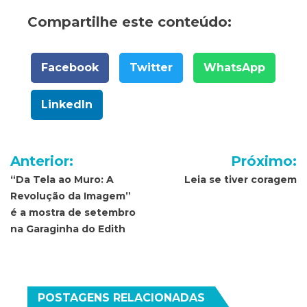
Compartilhe este conteúdo:
Facebook
Twitter
WhatsApp
LinkedIn
Navegação
Anterior:
Próximo:
de
“Da Tela ao Muro: A
Leia se tiver coragem
Revolução da Imagem”
Post
é a mostra de setembro
na Garaginha do Edith
POSTAGENS RELACIONADAS