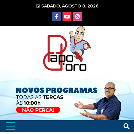
Ir
SÁBADO, AGOSTO 8, 2026
para
o
conteúdo
Portal de Notícias