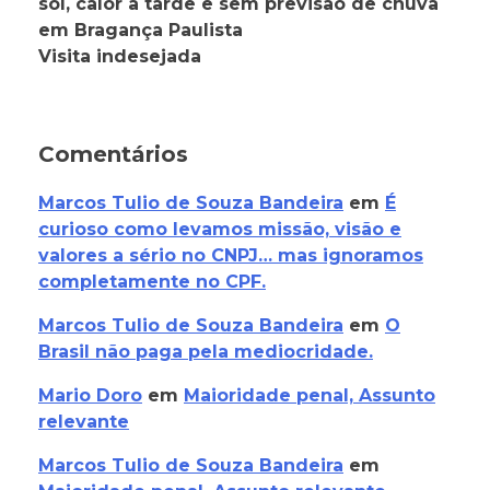
sol, calor à tarde e sem previsão de chuva
em Bragança Paulista
Visita indesejada
Comentários
Marcos Tulio de Souza Bandeira
em
É
curioso como levamos missão, visão e
valores a sério no CNPJ… mas ignoramos
completamente no CPF.
Marcos Tulio de Souza Bandeira
em
O
Brasil não paga pela mediocridade.
Mario Doro
em
Maioridade penal, Assunto
relevante
Marcos Tulio de Souza Bandeira
em