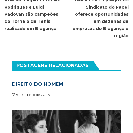
de
Atletas bragantinos Laís
Balcão de Empregos do
Rodrigues e Luigi
Sindicato do Papel
Post
Padovan são campeões
oferece oportunidades
do Torneio de Tênis
em dezenas de
realizado em Bragança
empresas de Bragança e
região
POSTAGENS RELACIONADAS
DIREITO DO HOMEM
5 de agosto de 2026