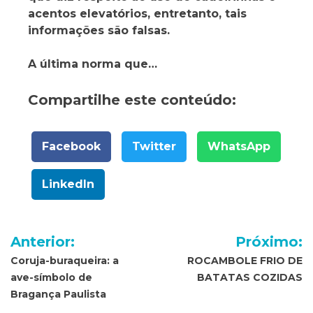
acentos elevatórios, entretanto, tais
informações são falsas.
A última norma que…
Compartilhe este conteúdo:
Facebook
Twitter
WhatsApp
LinkedIn
Navegação
Anterior:
Próximo:
de
Coruja-buraqueira: a
ROCAMBOLE FRIO DE
ave-símbolo de
BATATAS COZIDAS
Post
Bragança Paulista