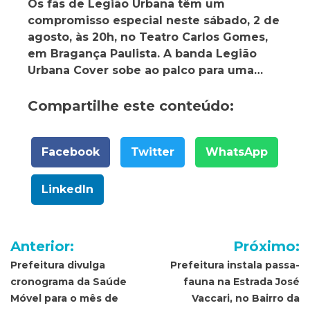
Os fãs de Legião Urbana têm um
compromisso especial neste sábado, 2 de
agosto, às 20h, no Teatro Carlos Gomes,
em Bragança Paulista. A banda Legião
Urbana Cover sobe ao palco para uma…
Compartilhe este conteúdo:
Facebook
Twitter
WhatsApp
LinkedIn
Navegação
Anterior:
Próximo:
de
Prefeitura divulga
Prefeitura instala passa-
cronograma da Saúde
fauna na Estrada José
Post
Móvel para o mês de
Vaccari, no Bairro da