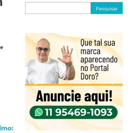
m
Pesquisar
te
imo: