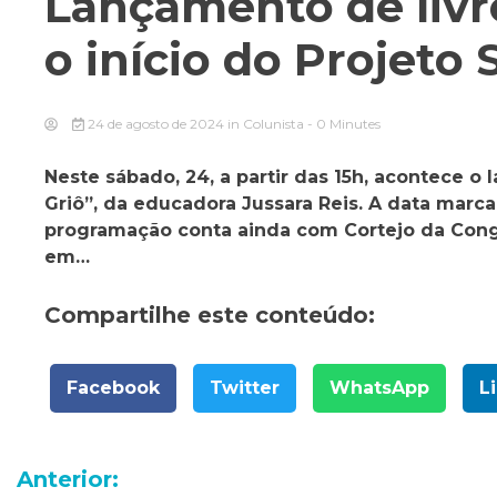
Lançamento de liv
o início do Projeto
24 de agosto de 2024
in
Colunista
- 0 Minutes
Neste sábado, 24, a partir das 15h, acontece o 
Griô”, da educadora Jussara Reis. A data marc
programação conta ainda com Cortejo da Congad
em…
Compartilhe este conteúdo:
Facebook
Twitter
WhatsApp
L
Navegação
Anterior: