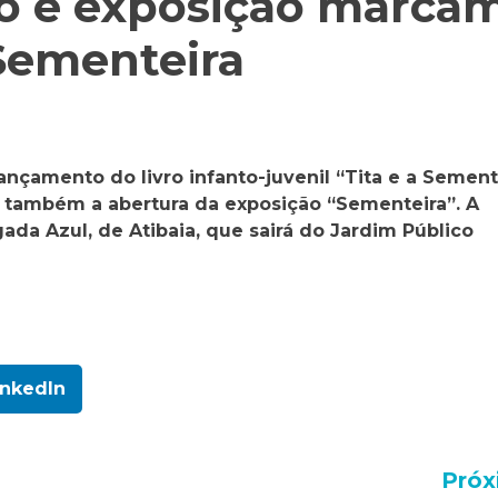
ro e exposição marca
 Sementeira
lançamento do livro infanto-juvenil “Tita e a Semen
a também a abertura da exposição “Sementeira”. A
a Azul, de Atibaia, que sairá do Jardim Público
inkedIn
Próx