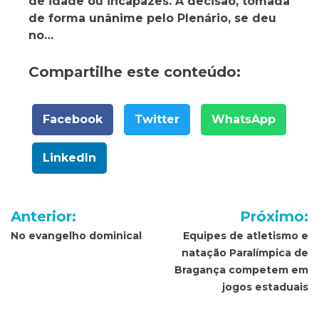
de idade ou incapazes. A decisão, tomada
de forma unânime pelo Plenário, se deu
no…
Compartilhe este conteúdo:
Facebook
Twitter
WhatsApp
LinkedIn
Navegação
Anterior:
Próximo:
de
No evangelho dominical
Equipes de atletismo e
natação Paralímpica de
Post
Bragança competem em
jogos estaduais