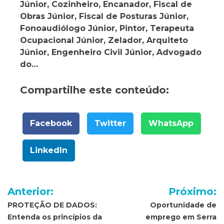
Júnior, Cozinheiro, Encanador, Fiscal de
Obras Júnior, Fiscal de Posturas Júnior,
Fonoaudiólogo Júnior, Pintor, Terapeuta
Ocupacional Júnior, Zelador, Arquiteto
Júnior, Engenheiro Civil Júnior, Advogado
do…
Compartilhe este conteúdo:
Facebook
Twitter
WhatsApp
LinkedIn
Navegação
Anterior:
Próximo:
de
PROTEÇÃO DE DADOS:
Oportunidade de
Entenda os princípios da
emprego em Serra