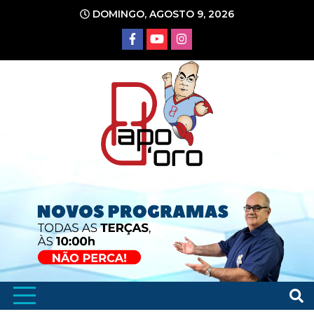
Ir
DOMINGO, AGOSTO 9, 2026
para
o
conteúdo
Portal de Notícias