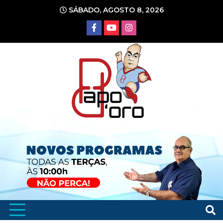
Ir
SÁBADO, AGOSTO 8, 2026
para
o
conteúdo
Portal de Notícias