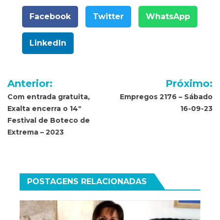
Facebook
Twitter
WhatsApp
LinkedIn
Navegação
Anterior:
Próximo:
de
Com entrada gratuita,
Empregos 2176 – Sábado
Exalta encerra o 14º
16-09-23
Post
Festival de Boteco de
Extrema – 2023
POSTAGENS RELACIONADAS