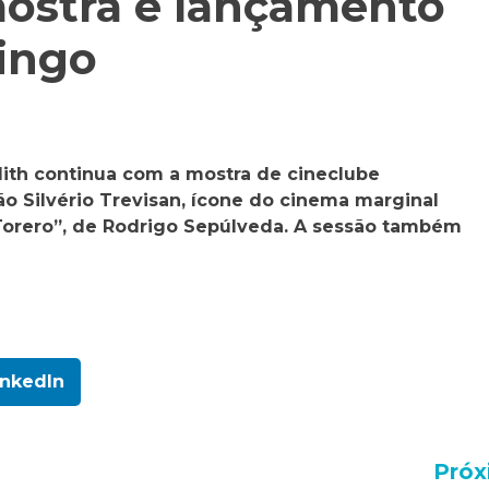
mostra e lançamento
ingo
dith continua com a mostra de cineclube
o Silvério Trevisan, ícone do cinema marginal
, Torero”, de Rodrigo Sepúlveda. A sessão também
inkedIn
Próx