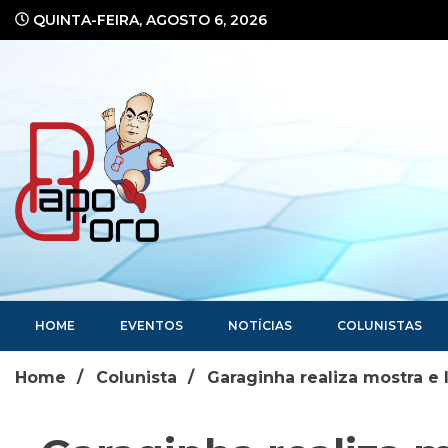
Ir
QUINTA-FEIRA, AGOSTO 6, 2026
para
o
conteúdo
Portal de Notícias
HOME
EVENTOS
NOTÍCIAS
COLUNISTAS
Home
Colunista
Garaginha realiza mostra e