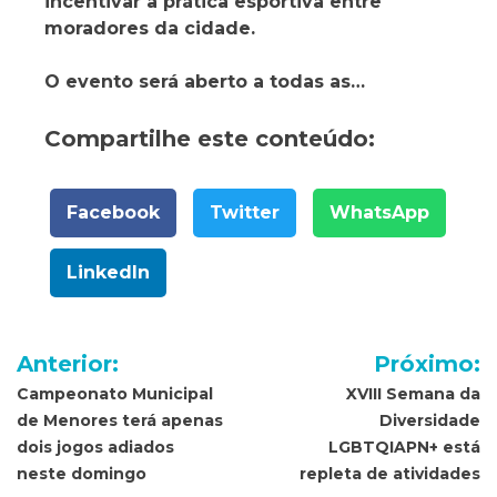
incentivar a prática esportiva entre
moradores da cidade.
O evento será aberto a todas as…
Compartilhe este conteúdo:
Facebook
Twitter
WhatsApp
LinkedIn
Navegação
Anterior:
Próximo:
de
Campeonato Municipal
XVIII Semana da
de Menores terá apenas
Diversidade
Post
dois jogos adiados
LGBTQIAPN+ está
neste domingo
repleta de atividades