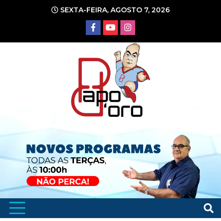
Ir
SEXTA-FEIRA, AGOSTO 7, 2026
para
o
conteúdo
Portal de Notícias