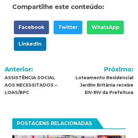
Compartilhe este conteúdo:
Facebook
Twitter
WhatsApp
LinkedIn
Navegação
Anterior:
Próximo:
de
ASSISTÊNCIA SOCIAL
Loteamento Residencial
AOS NECESSITADOS –
Jardim Britânia recebe
Post
LOAS/BPC
EIV-RIV da Prefeitura
POSTAGENS RELACIONADAS