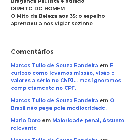
Bragança Paulista é adiado
DIREITO DO HOMEM
O Mito da Beleza aos 35: o espelho
aprendeu a nos vigiar sozinho
Comentários
Marcos Tulio de Souza Bandeira
em
É
curioso como levamos missão, visão e
valores a sério no CNPJ… mas ignoramos
completamente no CPF.
Marcos Tulio de Souza Bandeira
em
O
Brasil não paga pela mediocridade.
Mario Doro
em
Maioridade penal, Assunto
relevante