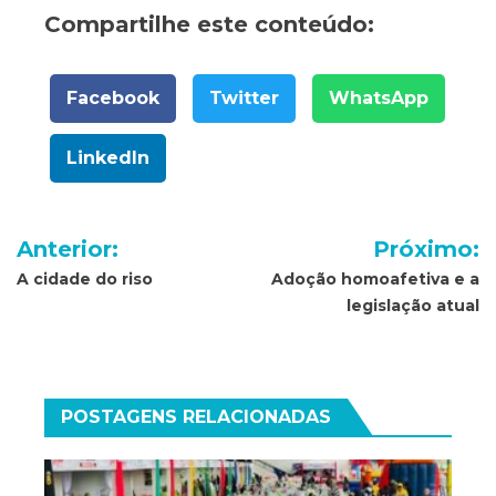
Compartilhe este conteúdo:
Facebook
Twitter
WhatsApp
LinkedIn
Navegação
Anterior:
Próximo:
de
A cidade do riso
Adoção homoafetiva e a
legislação atual
Post
POSTAGENS RELACIONADAS