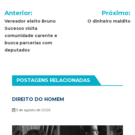
Navegação
Anterior:
Próximo:
de
Vereador eleito Bruno
O dinheiro maldito
Sucesso visita
Post
comunidade carente e
busca parcerias com
deputados
POSTAGENS RELACIONADAS
DIREITO DO HOMEM
5 de agosto de 2026