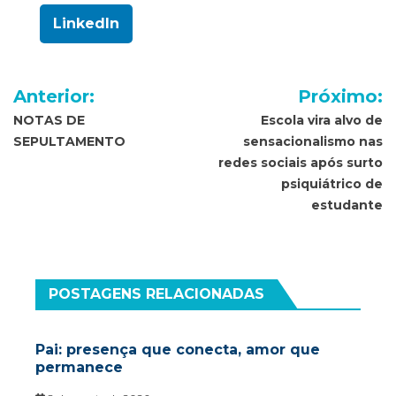
LinkedIn
Navegação
Anterior:
Próximo:
de
NOTAS DE
Escola vira alvo de
SEPULTAMENTO
sensacionalismo nas
Post
redes sociais após surto
psiquiátrico de
estudante
POSTAGENS RELACIONADAS
Pai: presença que conecta, amor que
permanece