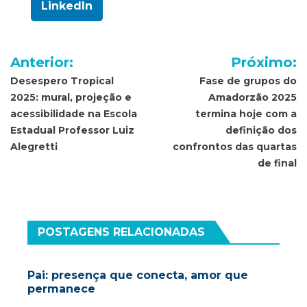
LinkedIn
Navegação
Anterior:
Próximo:
de
Desespero Tropical
Fase de grupos do
2025: mural, projeção e
Amadorzão 2025
Post
acessibilidade na Escola
termina hoje com a
Estadual Professor Luiz
definição dos
Alegretti
confrontos das quartas
de final
POSTAGENS RELACIONADAS
Pai: presença que conecta, amor que
permanece