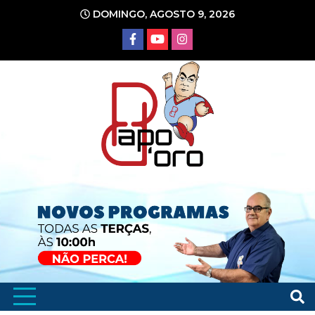
Ir
DOMINGO, AGOSTO 9, 2026
para
o
conteúdo
Portal de Notícias