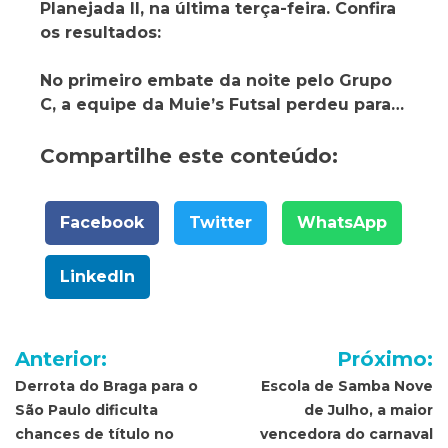
Planejada II, na última terça-feira. Confira
os resultados:
No primeiro embate da noite pelo Grupo
C, a equipe da Muie’s Futsal perdeu para…
Compartilhe este conteúdo:
Facebook
Twitter
WhatsApp
LinkedIn
Navegação
Anterior:
Próximo:
de
Derrota do Braga para o
Escola de Samba Nove
São Paulo dificulta
de Julho, a maior
Post
chances de título no
vencedora do carnaval