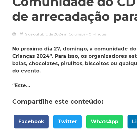
Comunidade do CD
de arrecadação para
19 de outubro de 2024
in
Colunista
- 0 Minutes
No próximo dia 27, domingo, a comunidade do 
Crianças 2024”. Para isso, os organizadores
balas, chocolates, pirulitos, biscoitos ou qualq
do evento.
“Este…
Compartilhe este conteúdo:
Facebook
Twitter
WhatsApp
L