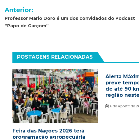
Navegação
Anterior:
de
Professor Mario Doro é um dos convidados do Podcast
“Papo de Garçom”
Post
POSTAGENS RELACIONADAS
Alerta Máxim
prevê tempo
de até 90 k
região nest
6 de agosto de 
Feira das Nações 2026 terá
programação agropecuária