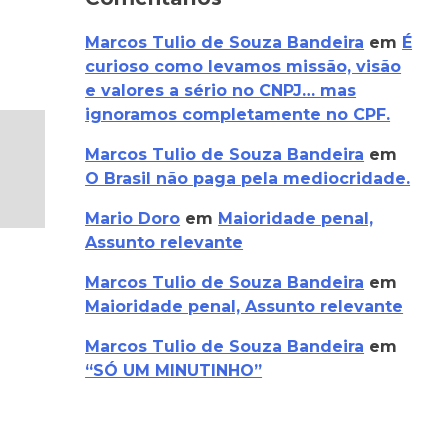
Marcos Tulio de Souza Bandeira
em
É
curioso como levamos missão, visão
e valores a sério no CNPJ… mas
ignoramos completamente no CPF.
Marcos Tulio de Souza Bandeira
em
O Brasil não paga pela mediocridade.
Mario Doro
em
Maioridade penal,
Assunto relevante
Marcos Tulio de Souza Bandeira
em
Maioridade penal, Assunto relevante
Marcos Tulio de Souza Bandeira
em
“SÓ UM MINUTINHO”