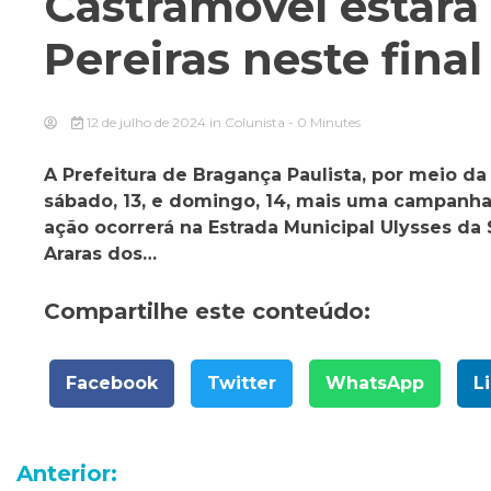
Castramóvel estará 
Pereiras neste fina
12 de julho de 2024
in
Colunista
- 0 Minutes
A Prefeitura de Bragança Paulista, por meio da
sábado, 13, e domingo, 14, mais uma campanha
ação ocorrerá na Estrada Municipal Ulysses da 
Araras dos…
Compartilhe este conteúdo:
Facebook
Twitter
WhatsApp
L
Navegação
Anterior: