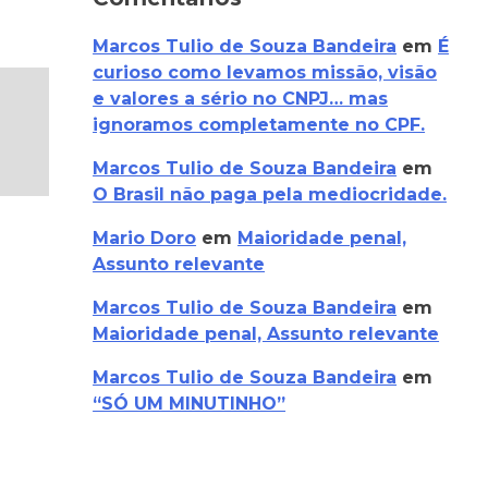
Marcos Tulio de Souza Bandeira
em
É
curioso como levamos missão, visão
e valores a sério no CNPJ… mas
ignoramos completamente no CPF.
Marcos Tulio de Souza Bandeira
em
O Brasil não paga pela mediocridade.
Mario Doro
em
Maioridade penal,
Assunto relevante
Marcos Tulio de Souza Bandeira
em
Maioridade penal, Assunto relevante
Marcos Tulio de Souza Bandeira
em
“SÓ UM MINUTINHO”