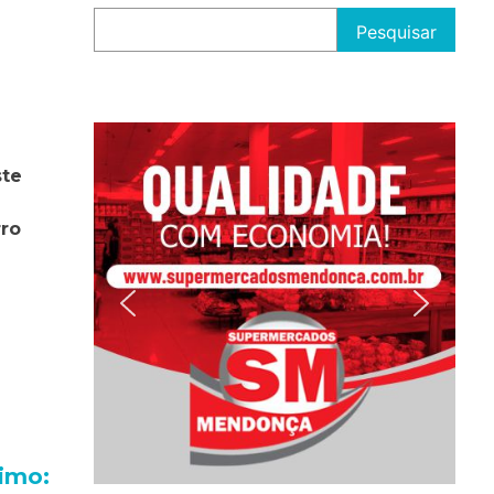
Pesquisar
ste
rro
imo: