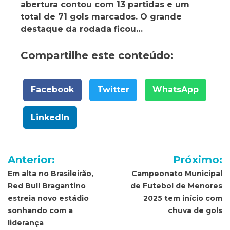
abertura contou com 13 partidas e um
total de 71 gols marcados. O grande
destaque da rodada ficou…
Compartilhe este conteúdo:
Facebook
Twitter
WhatsApp
LinkedIn
Navegação
Anterior:
Próximo:
de
Em alta no Brasileirão,
Campeonato Municipal
Red Bull Bragantino
de Futebol de Menores
Post
estreia novo estádio
2025 tem início com
sonhando com a
chuva de gols
liderança