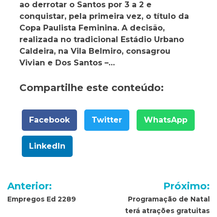
ao derrotar o Santos por 3 a 2 e
conquistar, pela primeira vez, o título da
Copa Paulista Feminina. A decisão,
realizada no tradicional Estádio Urbano
Caldeira, na Vila Belmiro, consagrou
Vivian e Dos Santos –…
Compartilhe este conteúdo:
Facebook
Twitter
WhatsApp
LinkedIn
Navegação
Anterior:
Próximo:
de
Empregos Ed 2289
Programação de Natal
terá atrações gratuitas