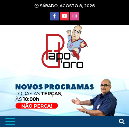
Ir
SÁBADO, AGOSTO 8, 2026
para
o
conteúdo
Portal de Notícias