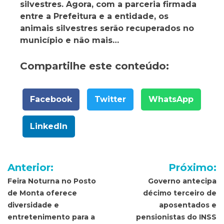
silvestres. Agora, com a parceria firmada
entre a Prefeitura e a entidade, os
animais silvestres serão recuperados no
município e não mais…
Compartilhe este conteúdo:
Facebook
Twitter
WhatsApp
LinkedIn
Navegação
Anterior:
Próximo:
de
Feira Noturna no Posto
Governo antecipa
de Monta oferece
décimo terceiro de
Post
diversidade e
aposentados e
entretenimento para a
pensionistas do INSS