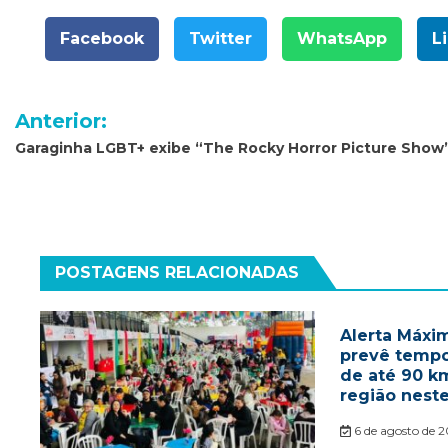
Facebook
Twitter
WhatsApp
L
Navegação
Anterior:
de
Garaginha LGBT+ exibe “The Rocky Horror Picture Show
Post
POSTAGENS RELACIONADAS
Alerta Máxim
prevê tempo
de até 90 k
região nest
6 de agosto de 