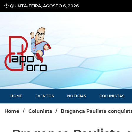
Ir
QUINTA-FEIRA, AGOSTO 6, 2026
para
o
conteúdo
Portal de Notícias
HOME
EVENTOS
NOTÍCIAS
COLUNISTAS
Home
Colunista
Bragança Paulista conquist