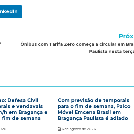
inkedIn
Próx
”
Ônibus com Tarifa Zero começa a circular em Br
Paulista nesta terç
o: Defesa Civil
Com previsão de temporais
rais e vendavais
para o fim de semana, Palco
m/h em Bragança e
Móvel Emcena Brasil em
e fim de semana
Bragança Paulista é adiado
2026
6 de agosto de 2026