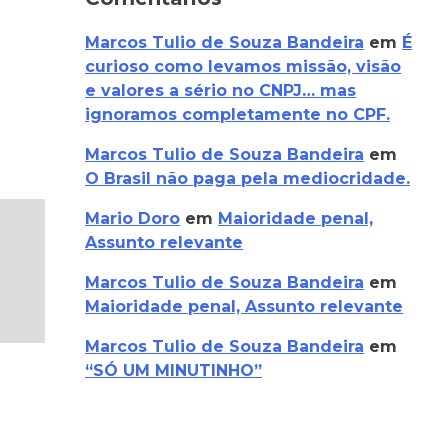
Marcos Tulio de Souza Bandeira
em
É
curioso como levamos missão, visão
e valores a sério no CNPJ… mas
ignoramos completamente no CPF.
Marcos Tulio de Souza Bandeira
em
O Brasil não paga pela mediocridade.
Mario Doro
em
Maioridade penal,
Assunto relevante
Marcos Tulio de Souza Bandeira
em
Maioridade penal, Assunto relevante
Marcos Tulio de Souza Bandeira
em
“SÓ UM MINUTINHO”