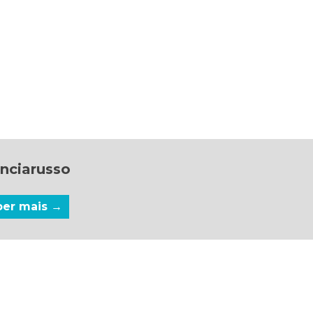
nciarusso
ber mais →