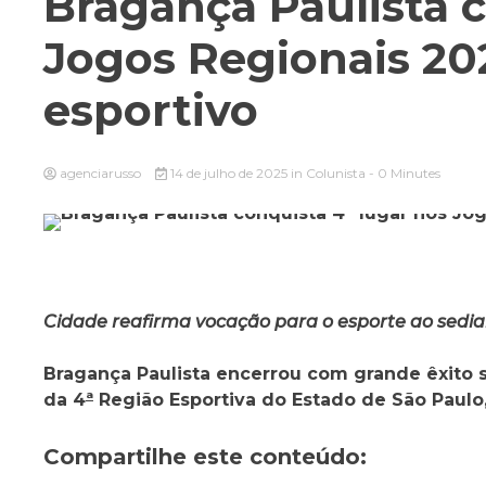
Bragança Paulista c
Jogos Regionais 20
esportivo
agenciarusso
14 de julho de 2025
in
Colunista
- 0 Minutes
Cidade reafirma vocação para o esporte ao sediar
Bragança Paulista encerrou com grande êxito s
da 4
ª
Região Esportiva do Estado de São Paulo,
Compartilhe este conteúdo: