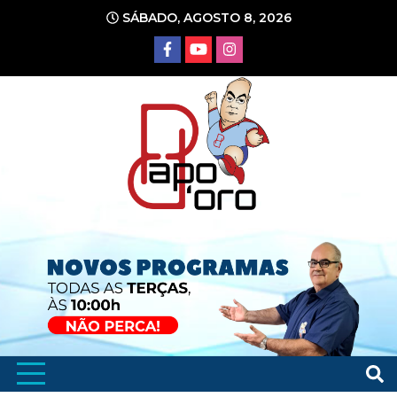
Ir
SÁBADO, AGOSTO 8, 2026
para
o
conteúdo
Portal de Notícias