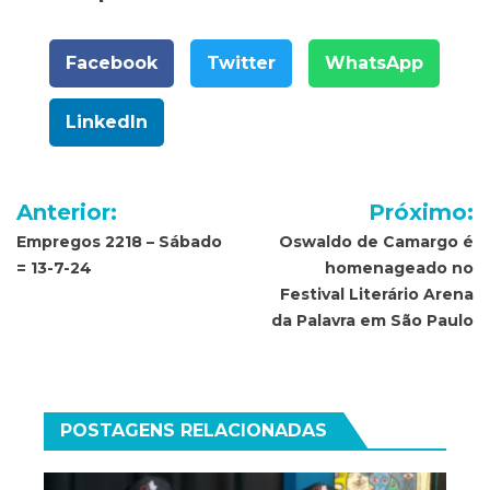
Facebook
Twitter
WhatsApp
LinkedIn
Navegação
Anterior:
Próximo:
de
Empregos 2218 – Sábado
Oswaldo de Camargo é
= 13-7-24
homenageado no
Post
Festival Literário Arena
da Palavra em São Paulo
POSTAGENS RELACIONADAS