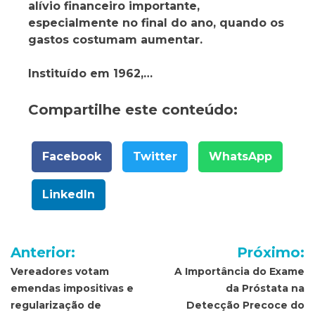
alívio financeiro importante,
especialmente no final do ano, quando os
gastos costumam aumentar.
Instituído em 1962,…
Compartilhe este conteúdo:
Facebook
Twitter
WhatsApp
LinkedIn
Navegação
Anterior:
Próximo:
de
Vereadores votam
A Importância do Exame
emendas impositivas e
da Próstata na
Post
regularização de
Detecção Precoce do