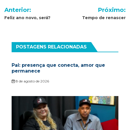
Navegação
Anterior:
Próximo:
de
Feliz ano novo, será?
Tempo de renascer
Post
POSTAGENS RELACIONADAS
Pai: presença que conecta, amor que
permanece
8 de agosto de 2026