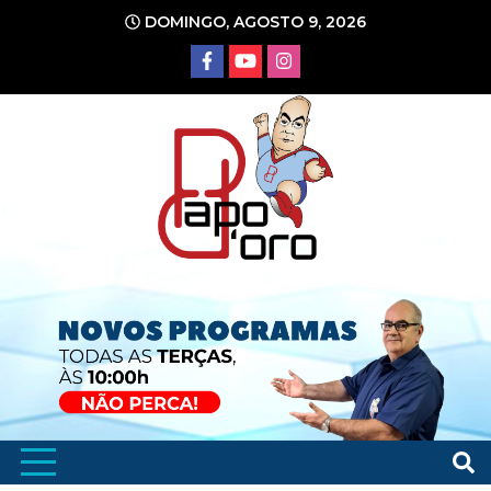
Ir
DOMINGO, AGOSTO 9, 2026
para
o
conteúdo
Portal de Notícias